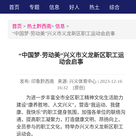
首页
专题
信息
好人
热土
综合
首页
>
热土黔西南
>
信息
>
“中国梦·劳动美”兴义市义龙新区职工运动会启事
“中国梦·劳动美”兴义市义龙新区职工运
动会启事
发布: 印象黔西南 来源: 兴义体育中心 | 2023-12-16
16:32 [原创]
为进一步丰富全市全区职工精神文化生活助力
建设“康养胜地、人文兴义”，营造“我运动、我健
康、我快乐”的职工健身氛围，加强各单位的联络沟
通，提高职工凝聚力，打造健康文明、昂扬向上、
全员参与的职工文化，特举办兴义市义龙新区职工
运动会。