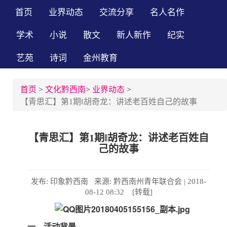
首页
业界动态
交流分享
名人名作
学术
小说
散文
新人新作
纪实
艺苑
诗词
金州教育
首页
>
文化黔西南
>
业界动态
>
【青思汇】第1期‖胡奇龙：讲述老百姓自己的故事
【青思汇】第1期‖胡奇龙：讲述老百姓自
己的故事
发布: 印象黔西南 来源: 黔西南州青年联合会 | 2018-
08-12 08:32 [转载]
一、活动背景