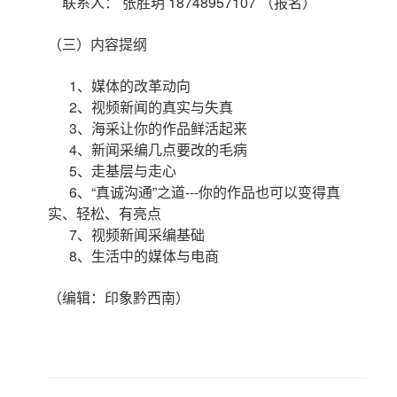
联系人： 张胜玥 18748957107 （报名）
（三）内容提纲
1、媒体的改革动向
2、视频新闻的真实与失真
3、海采让你的作品鲜活起来
4、新闻采编几点要改的毛病
5、走基层与走心
6、“真诚沟通”之道---你的作品也可以变得真
实、轻松、有亮点
7、视频新闻采编基础
8、生活中的媒体与电商
（编辑：印象黔西南）